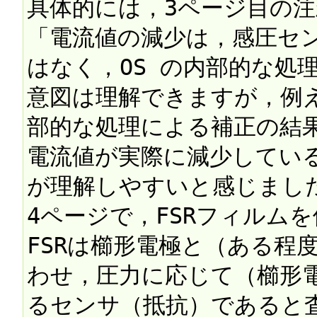
具体的には，3ページ目の注釈
「電流値の減少は，感圧セ
はなく，OS の内部的な処
意図は理解できますが，例え
部的な処理による補正の結
電流値が実際に減少してい
が理解しやすいと感じました
4ページで，FSRフィルム
FSRは櫛形電極と（ある程
わせ，圧力に応じて（櫛形
るセンサ（抵抗）であると