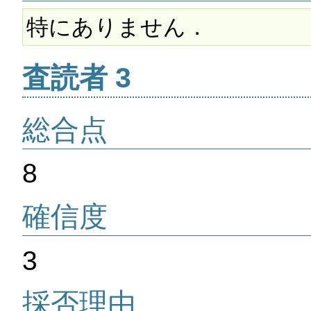
特にありません．
査読者 3
総合点
8
確信度
3
採否理由