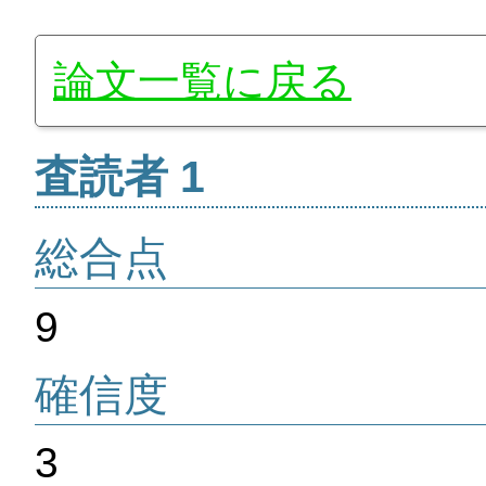
論文一覧に戻る
査読者 1
総合点
9
確信度
3