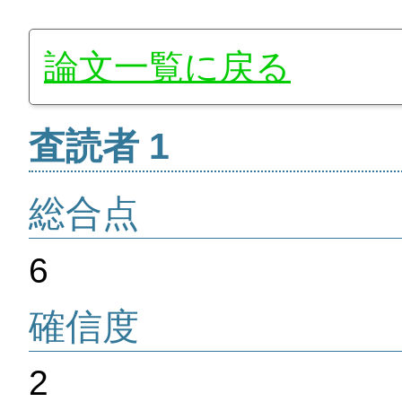
論文一覧に戻る
査読者 1
総合点
6
確信度
2