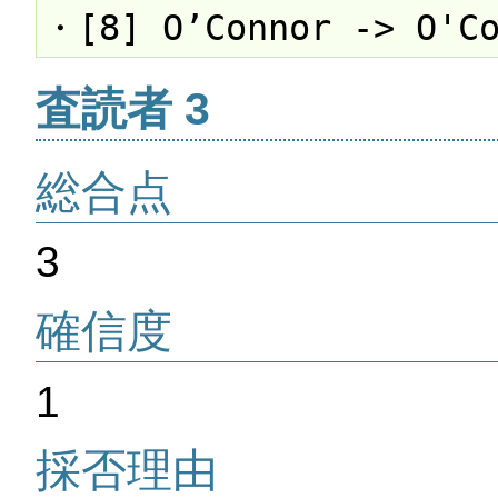
・[8] O’Connor -> O'Co
査読者 3
総合点
3
確信度
1
採否理由