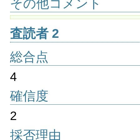
その他コメント
査読者 2
総合点
4
確信度
2
採否理由