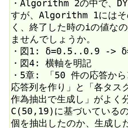
・Algorithm 2の中で、
すが、Algorithm 1
く、終了した時のiの値な
ませんでしょうか。

・図1: δ=0.5..0.9 -> δ=
・図4: 横軸を明記

・5章: 「50 件の応答か
応答列を作り」と「各タスク
作為抽出で生成し」がよく
C(50,19)に基づいてい
個を抽出したのか、生成した