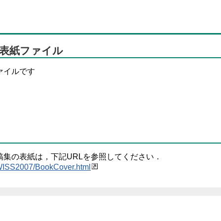
集 表紙ファイル
ファイルです
の予稿集の表紙は，下記URLを参照してください．
/WISS2007/BookCover.html