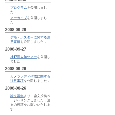
プログラム
を公開しまし
た．
アーカイブ
を公開しまし
た．
2008-09-29
デモ・ポスターに関する注
意事項
を公開しました．
2008-09-27
神戸異人館ツアー
を公開し
ました．
2008-09-26
カメラレディ作成に関する
注意事項
を公開しました．
2008-08-26
論文募集
より，論文投稿ペ
ージへリンクしました．論
文の投稿をお願いいたしま
す．