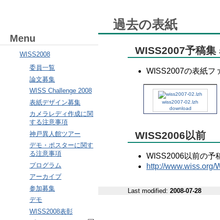
過去の表紙
Menu
WISS2007予稿
WISS2008
委員一覧
WISS2007の表紙
論文募集
WISS Challenge 2008
表紙デザイン募集
wiss2007-02.lzh
download
カメラレディ作成に関
する注意事項
WISS2006以前
神戸異人館ツアー
デモ・ポスターに関す
る注意事項
WISS2006以前
プログラム
http://www.wiss.org
アーカイブ
参加募集
Last modified:
2008-07-28
デモ
WISS2008表彰