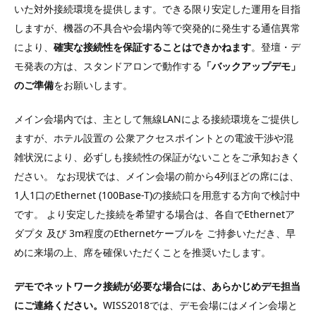
いた対外接続環境を提供します。できる限り安定した運用を目指
しますが、機器の不具合や会場内等で突発的に発生する通信異常
により、
確実な接続性を保証することはできかねます
。登壇・デ
モ発表の方は、スタンドアロンで動作する
「バックアップデモ」
のご準備
をお願いします。
メイン会場内では、主として無線LANによる接続環境をご提供し
ますが、ホテル設置の 公衆アクセスポイントとの電波干渉や混
雑状況により、必ずしも接続性の保証がないことをご承知おきく
ださい。 なお現状では、メイン会場の前から4列ほどの席には、
1人1口のEthernet (100Base-T)の接続口を用意する方向で検討中
です。 より安定した接続を希望する場合は、各自でEthernetア
ダプタ 及び 3m程度のEthernetケーブルを ご持参いただき、早
めに来場の上、席を確保いただくことを推奨いたします。
デモでネットワーク接続が必要な場合には、あらかじめデモ担当
にご連絡ください。
WISS2018では、デモ会場にはメイン会場と