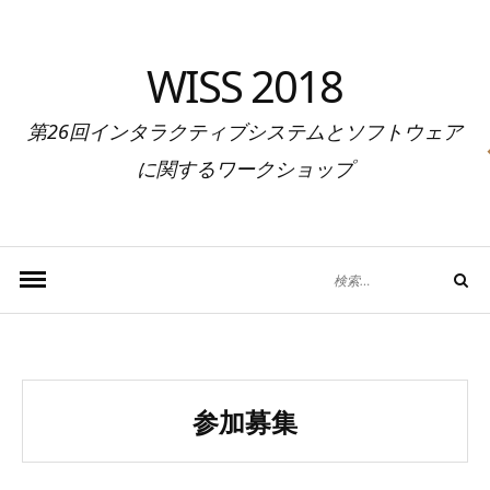
コ
ン
WISS 2018
テ
ン
第26回インタラクティブシステムとソフトウェア
ツ
へ
に関するワークショップ
移
動
検
検
索
索
す
る:
参加募集