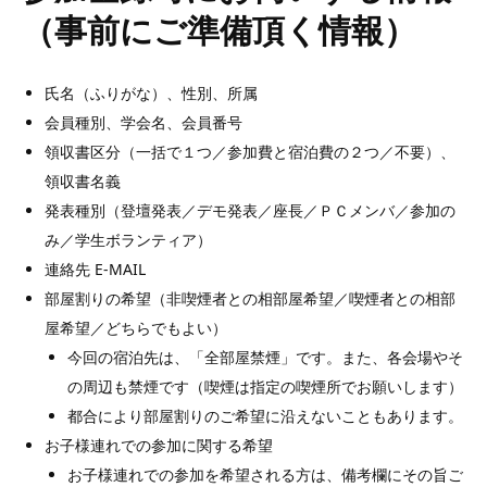
（事前にご準備頂く情報）
氏名（ふりがな）、性別、所属
会員種別、学会名、会員番号
領収書区分（一括で１つ／参加費と宿泊費の２つ／不要）、
領収書名義
発表種別（登壇発表／デモ発表／座長／ＰＣメンバ／参加の
み／学生ボランティア）
連絡先 E-MAIL
部屋割りの希望（非喫煙者との相部屋希望／喫煙者との相部
屋希望／どちらでもよい）
今回の宿泊先は、「全部屋禁煙」です。また、各会場やそ
の周辺も禁煙です（喫煙は指定の喫煙所でお願いします）
都合により部屋割りのご希望に沿えないこともあります。
お子様連れでの参加に関する希望
お子様連れでの参加を希望される方は、備考欄にその旨ご