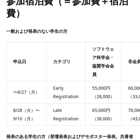
参加宿泊費（＝参加費＋宿泊
費）
一般および発表のない学生の方
ソフトウェ
ア科学会・
申込日
カテゴリ
非会
協賛学会会
員
Early
55,000円
60,0
〜8/27（月）
Registration
（28,000）
（33,
8/28（火）〜
Late
65,000円
70,0
9/10（月）
Registration
（38,000）
（43,
発表のある学生の方（登壇発表およびデモポスター発表。共著者