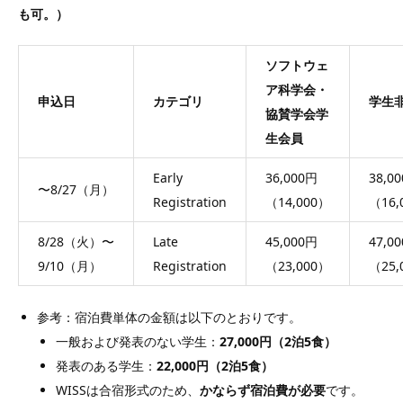
も可。）
ソフトウェ
ア科学会・
申込日
カテゴリ
学生
協賛学会学
生会員
Early
36,000円
38,0
〜8/27（月）
Registration
（14,000）
（16,
8/28（火）〜
Late
45,000円
47,0
9/10（月）
Registration
（23,000）
（25,
参考：宿泊費単体の金額は以下のとおりです。
一般および発表のない学生：
27,000円（2泊5食）
発表のある学生：
22,000円（2泊5食）
WISSは合宿形式のため、
かならず宿泊費が必要
です。