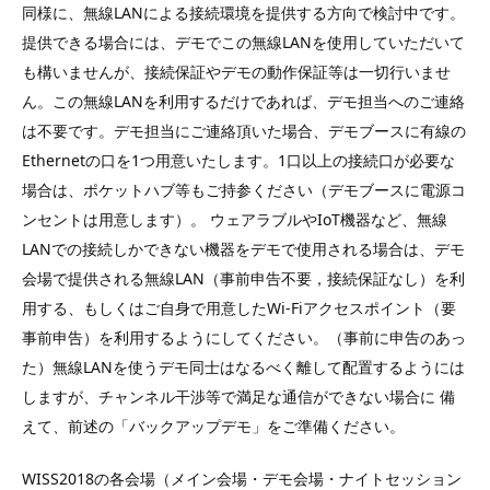
同様に、無線LANによる接続環境を提供する方向で検討中です。
提供できる場合には、デモでこの無線LANを使用していただいて
も構いませんが、接続保証やデモの動作保証等は一切行いませ
ん。この無線LANを利用するだけであれば、デモ担当へのご連絡
は不要です。デモ担当にご連絡頂いた場合、デモブースに有線の
Ethernetの口を1つ用意いたします。1口以上の接続口が必要な
場合は、ポケットハブ等もご持参ください（デモブースに電源コ
ンセントは用意します）。 ウェアラブルやIoT機器など、無線
LANでの接続しかできない機器をデモで使用される場合は、デモ
会場で提供される無線LAN（事前申告不要，接続保証なし）を利
用する、もしくはご自身で用意したWi-Fiアクセスポイント（要
事前申告）を利用するようにしてください。（事前に申告のあっ
た）無線LANを使うデモ同士はなるべく離して配置するようには
しますが、チャンネル干渉等で満足な通信ができない場合に 備
えて、前述の「バックアップデモ」をご準備ください。
WISS2018の各会場（メイン会場・デモ会場・ナイトセッション