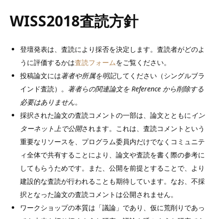
WISS2018査読方針
登壇発表は、査読により採否を決定します。査読者がどのよ
うに評価するかは
査読フォーム
をご覧ください。
投稿論文には
著者や所属を明記
してください（シングルブラ
インド査読）。
著者らの関連論文を Reference から削除する
必要はありません
。
採択された論文の査読コメントの一部は、論文とともに
イン
ターネット上で公開
されます。これは、査読コメントという
重要なリソースを、プログラム委員内だけでなくコミュニテ
ィ全体で共有することにより、論文や査読を書く際の参考に
してもらうためです。また、公開を前提とすることで、より
建設的な査読が行われることも期待しています。なお、不採
択となった論文の査読コメントは公開されません。
ワークショップの本質は「議論」であり、仮に荒削りであっ