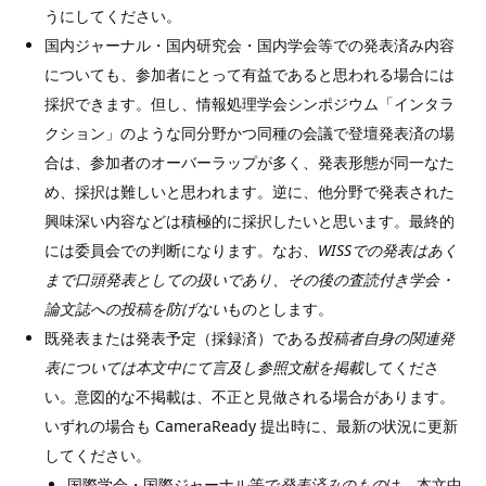
うにしてください。
国内ジャーナル・国内研究会・国内学会等での発表済み内容
についても、参加者にとって有益であると思われる場合には
採択できます。但し、情報処理学会シンポジウム「インタラ
クション」のような同分野かつ同種の会議で登壇発表済の場
合は、参加者のオーバーラップが多く、発表形態が同一なた
め、採択は難しいと思われます。逆に、他分野で発表された
興味深い内容などは積極的に採択したいと思います。最終的
には委員会での判断になります。なお、
WISSでの発表はあく
まで口頭発表としての扱いであり、その後の査読付き学会・
論文誌への投稿を防げない
ものとします。
既発表または発表予定（採録済）である
投稿者自身の関連発
表については本文中にて言及し参照文献を掲載
してくださ
い。意図的な不掲載は、不正と見做される場合があります。
いずれの場合も CameraReady 提出時に、最新の状況に更新
してください。
国際学会・国際ジャーナル等で
発表済みのもの
は、本文中