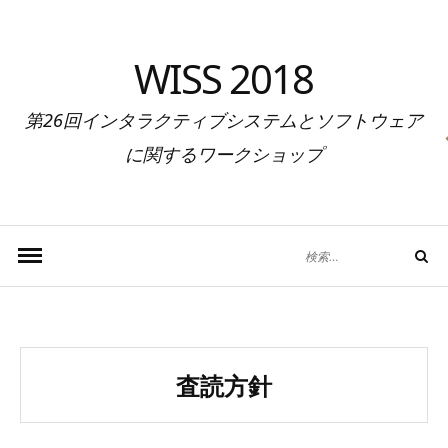
コ
ン
WISS 2018
テ
ン
第26回インタラクティブシステムとソフトウェア
ツ
へ
に関するワークショップ
移
動
検
検
索
索
す
る:
査読方針