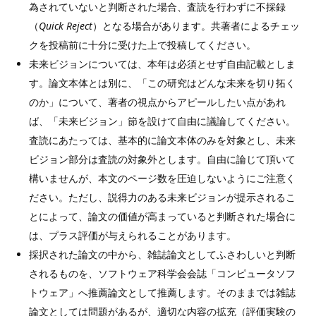
為されていないと判断された場合、査読を行わずに不採録
（
Quick Reject
）となる場合があります。共著者によるチェッ
クを投稿前に十分に受けた上で投稿してください。
未来ビジョンについては、本年は必須とせず自由記載としま
す。論文本体とは別に、「この研究はどんな未来を切り拓く
のか」について、著者の視点からアピールしたい点があれ
ば、「未来ビジョン」節を設けて自由に議論してください。
査読にあたっては、基本的に論文本体のみを対象とし、未来
ビジョン部分は査読の対象外とします。自由に論じて頂いて
構いませんが、本文のページ数を圧迫しないようにご注意く
ださい。ただし、説得力のある未来ビジョンが提示されるこ
とによって、論文の価値が高まっていると判断された場合に
は、プラス評価が与えられることがあります。
採択された論文の中から、雑誌論文としてふさわしいと判断
されるものを、ソフトウェア科学会会誌「コンピュータソフ
トウェア」へ推薦論文として推薦します。そのままでは雑誌
論文としては問題があるが、適切な内容の拡充（評価実験の