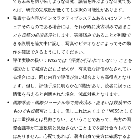
ても未来を切り拓くような研究、議論を呼ぶような研究であ
れば、研究の完成度が低くても採択の可能性があります。
発表する内容がインタラクティブシステムあるいはソフトウ
ェアそのものである場合には、それが既に
実装済みであるこ
とを投稿の必須条件
とします。実装済みであることが判断で
きる説明を論文中に記し、写真やビデオなどによってその動
作を確認できるようにしてください。
評価実験の扱い：
WISSでは「評価が行われていない」ことを
理由として減点とはしません
が、有意義な評価がなされてい
る場合には、同じ内容で評価が無い場合よりも高得点となり
ます。但し、評価手法に明らかな問題があり、読者に誤った
情報を与えると判断された場合、減点対象となります。
国際学会・国際ジャーナル等で発表済み・あるいは投稿中の
ものでも投稿可
とします。但しこれはあくまで「WISSとして
は二重投稿とは見做さない」ということであって、先方の国
際会議等が二重投稿と見做さないことまでを請け合うもので
はありません。心配であれば、著者自身で先方に確認するよ