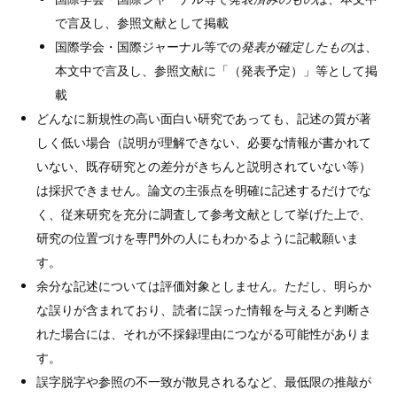
で言及し、参照文献として掲載
国際学会・国際ジャーナル等での
発表が確定したもの
は、
本文中で言及し、参照文献に「（発表予定）」等として掲
載
どんなに新規性の高い面白い研究であっても、記述の質が著
しく低い場合（説明が理解できない、必要な情報が書かれて
いない、既存研究との差分がきちんと説明されていない等）
は採択できません。論文の主張点を明確に記述するだけでな
く、従来研究を充分に調査して参考文献として挙げた上で、
研究の位置づけを専門外の人にもわかるように記載願いま
す。
余分な記述については評価対象としません。ただし、明らか
な誤りが含まれており、読者に誤った情報を与えると判断さ
れた場合には、それが不採録理由につながる可能性がありま
す。
誤字脱字や参照の不一致が散見されるなど、最低限の推敲が