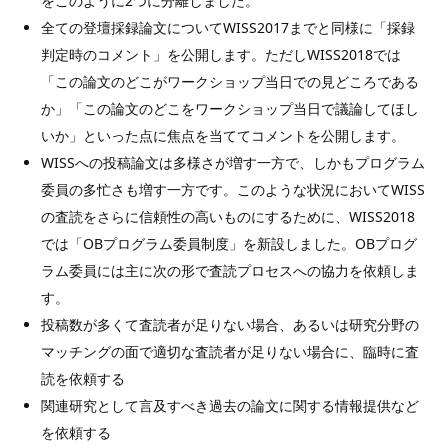
をこのように2つに分離しました。
全ての登壇採録論文についてWISS2017までと同様に「採録
判定時のコメント」を公開します。ただしWISS2018では
「この論文のどこがワークショップ当日での見どころである
か」「この論文のどこをワークショップ当日で議論してほし
いか」といった点に焦点を当ててコメントを公開します。
WISSへの投稿論文は多様さが増す一方で、しかもプログラム
委員の多忙さも増す一方です。このような状況においてWISS
の査読をさらに信頼性の高いものにするために、WISS2018
では「OBプログラム委員制度」を新設しました。OBプログ
ラム委員には主に次の形で査読プロセスへの協力を依頼しま
す。
投稿数が多くて査読者が足りない場合、あるいは研究分野の
マッチングの面で適切な査読者が足りない場合に、臨時に査
読を依頼する
関連研究として言及すべき過去の論文に関する情報提供など
を依頼する