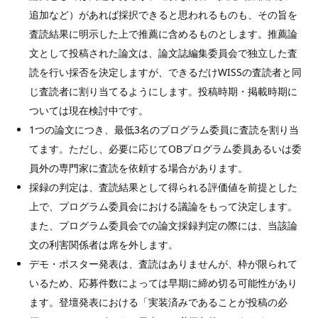
追加など）があれば採択できると思われるものも、その旨を
査読結果に明示した上で推薦に含めるものとします。推薦論
文として投稿された論文は、論文誌編集委員会で独立した査
読を行い採否を決定しますが、できるだけWISSの査読者と同
じ査読者に割り当てるようにします。投稿時期・掲載時期に
ついては現在検討中です。
1つの論文につき、最低3名のプログラム委員に査読を割り当
てます。ただし、必要に応じてOBプログラム委員あるいは委
員外の専門家に査読を依頼する場合があります。
採録の判定は、査読結果として得られる評価値を前提とした
上で、プログラム委員会における議論をもって決定します。
また、プログラム委員会での論文採録判定の際には、当該論
文の利害関係者は席を外します。
デモ・ポスター発表は、査読はありませんが、枠が限られて
いるため、応募件数によっては早期に締め切る可能性があり
ます。登壇発表における「実装済みであることが投稿の必