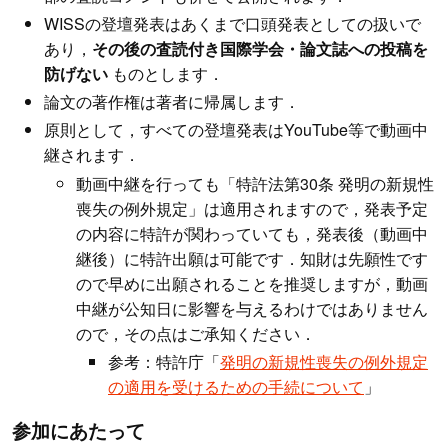
WISSの登壇発表はあくまで口頭発表としての扱いで
あり，
その後の査読付き国際学会・論文誌への投稿を
防げない
ものとします．
論文の著作権は著者に帰属します．
原則として，すべての登壇発表はYouTube等で動画中
継されます．
動画中継を行っても「特許法第30条 発明の新規性
喪失の例外規定」は適用されますので，発表予定
の内容に特許が関わっていても，発表後（動画中
継後）に特許出願は可能です．知財は先願性です
ので早めに出願されることを推奨しますが，動画
中継が公知日に影響を与えるわけではありません
ので，その点はご承知ください．
参考：特許庁「
発明の新規性喪失の例外規定
の適用を受けるための手続について
」
参加にあたって