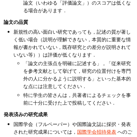
論文（いわゆる「評価論文」）のスコアは低くな
る場合があります．
論文の品質
新規性の高い面白い研究であっても，記述の質が著し
く低い場合（説明が理解できない，本質的に重要な情
報が書かれていない，既存研究との差分が説明されて
いない等））は評価が低くなります．
「論文の主張点を明確に記述する」，「従来研究
を参考文献として挙げて，研究の位置付けを専門
外の人に分かるように説明する」といった基本的
な点には注意してください．
特に学生の皆さんは，共著者によるチェックを事
前に十分に受けた上で投稿してください．
発表済みの研究成果
国際学会（フルペーパー）や国際論文誌に採択・発表
された研究成果については，
国際学会招待発表
へのご