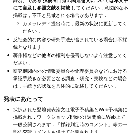
録済）である
投稿者自身の関連論文については本文中
にて言及し参照文献を掲載
してください．意図的な不
掲載は，不正と見做される場合があります．
カメラレディ提出時に，最新の状況に更新してく
ださい．
反社会的な内容や研究手法が含まれている場合は不採
録となります．
著作権などの他者の権利を侵害しないよう注意してく
ださい．
研究機関内外の情報委員会や倫理委員会などにおける
承認手続きが必要となる調査・研究・実験などの場合
は，手続きの状況を具体的に記述してください．
発表にあたって
採択された登壇発表論文は電子予稿集とWeb予稿集に
掲載され，ワークショップ開始の1週間前にWeb上で
一般公開されます．「採録判定時のコメント」等の一
部の査読コメントも併せて公開されます．