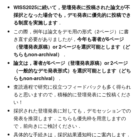
WISS2025に続いて，登壇発表に投稿された論文が不
採択となった場合でも，デモ発表に優先的に投稿でき
る制度を実施します
．
この際，例年は論文をデモ用の形式（2ページ）に書
き直す必要がありましたが，
今年も著者が6ページ
（登壇発表原稿）or 2ページを選択可能とします（ど
ちらもnon-archival）
．
論文は，著者が6ページ（登壇発表原稿）or 2ページ
（一般的なデモ発表形式）を選択可能とします（どち
らもnon-archival）
．
査読過程で研究に役立つフィードバックも多く得られ
ると思いますので，積極的に登壇発表にご投稿くださ
い！
採択された登壇発表に対しても，デモセッションでの
発表を推奨します．こちらも優先枠を用意しますの
で，前向きにご検討ください．
具体的な手続きは，採択結果通知時にご案内します．