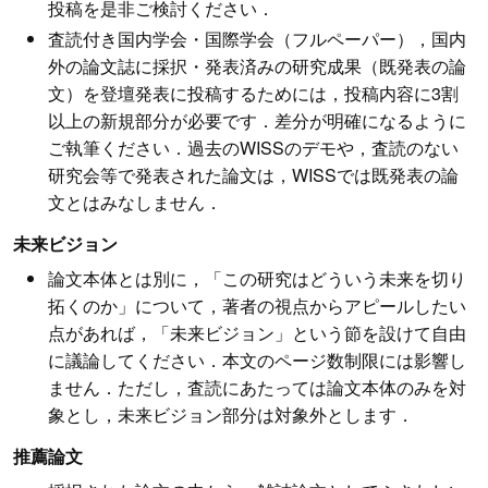
投稿を是非ご検討ください．
査読付き国内学会・国際学会（フルペーパー），国内
外の論文誌に採択・発表済みの研究成果（既発表の論
文）を登壇発表に投稿するためには，投稿内容に3割
以上の新規部分が必要です．差分が明確になるように
ご執筆ください．過去のWISSのデモや，査読のない
研究会等で発表された論文は，WISSでは既発表の論
文とはみなしません．
未来ビジョン
論文本体とは別に，「この研究はどういう未来を切り
拓くのか」について，著者の視点からアピールしたい
点があれば，「未来ビジョン」という節を設けて自由
に議論してください．本文のページ数制限には影響し
ません．ただし，査読にあたっては論文本体のみを対
象とし，未来ビジョン部分は対象外とします．
推薦論文