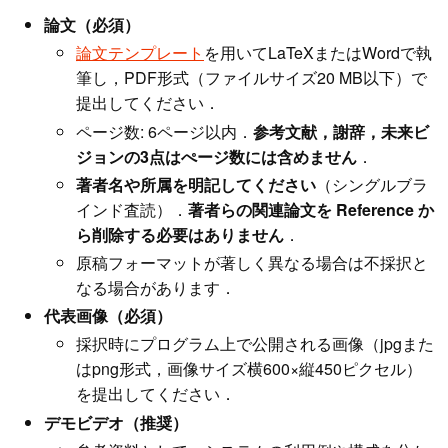
論文（必須）
論文テンプレート
を用いてLaTeXまたはWordで執
筆し，PDF形式（ファイルサイズ20 MB以下）で
提出してください．
ページ数: 6ページ以内．
参考文献，謝辞，未来ビ
ジョンの3点はぺージ数には含めません
．
著者名や所属を明記してください
（シングルブラ
インド査読）．
著者らの関連論文を Reference か
ら削除する必要はありません
．
原稿フォーマットが著しく異なる場合は不採択と
なる場合があります．
代表画像（必須）
採択時にプログラム上で公開される画像（jpgまた
はpng形式，画像サイズ横600×縦450ピクセル）
を提出してください．
デモビデオ（推奨）