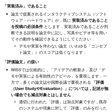
「実装済み」であること
論文で提案されるインタラクティブシステム（ソフト
ウェア・ハードウェア）が，既に
実装済みであること
を投稿の必須条件
とします．実装済みであることが判
断できる説明を論文中に記し，写真やビデオ等を用い
てその動作を確認できるようにしてください．
デモや実装を伴わない論文（いわゆる「コンセプ
ト論文」）のスコアは低くなります．
「評価論文」の扱い
WISSでは伝統的に，「アイデアの斬新さ」及び「デ
モや実装による有効性のアピール」を重視します．一
方で，多くの論文誌や国際会議で重視される
「評価
（User StudyやEvaluation）」については，記述が無
い場合でも減点対象とはしません
．
適切に行われた「評価」は加点対象ですが，既存
のシステムや現象に対して「評価」のみを行った