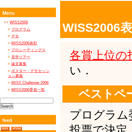
Menu
WISS2006
WISS2006
プログラム
デモ
WISS2006表彰
プロシーディングス
各賞上位の
見学ツアー
論文募集
い．
ポスター・デモセッシ
ョン募集
WISS Challenge 2006
ベストペ
WISS2006委員一覧
プログラム
feed
投票で決定
RSS
ATOM