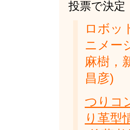
投票で決定
ロボッ
ニメー
麻樹，
昌彦)
つりコ
り革型