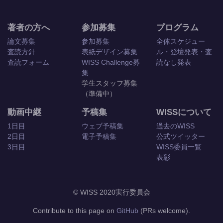
著者の方へ
参加募集
プログラム
論文募集
参加募集
全体スケジュー
査読方針
表紙デザイン募集
ル・登壇発表・査
査読フォーム
WISS Challenge募
読なし発表
集
学生スタッフ募集
（準備中）
動画中継
予稿集
WISSについて
1日目
ウェブ予稿集
過去のWISS
2日目
電子予稿集
公式ツイッター
3日目
WISS委員一覧
表彰
© WISS 2020実行委員会
Contribute to this page on
GitHub
(PRs welcome).