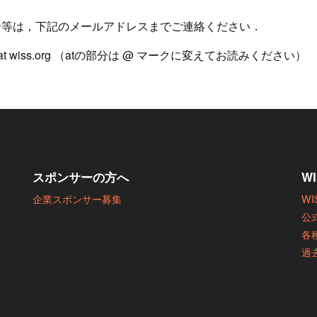
せ等は，下記のメールアドレスまでご連絡ください．
r at wiss.org （atの部分は @ マークに変えてお読みください）
スポンサーの方へ
W
企業スポンサー募集
W
公
各
過