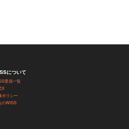
ISSについて
ISS委員一覧
式X
種ポリシー
去のWISS